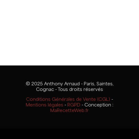
© 2025 Anthony Arnaud - Paris, Saintes,
Cognac - Tous droits réservés
Conditions Générales de Vente (CGL)
-
Mentions légales
-
RGPD
- Conception :
MaRecetteWeb.fr