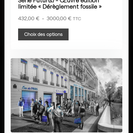
Série Futur(s) – Œuvre édition
limitée « Dérèglement fossile »
432,00
€
–
3000,00
€
TTC
Choix des options