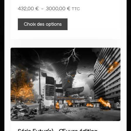
432,00
€
–
3000,00
€
TTC
Choix des options