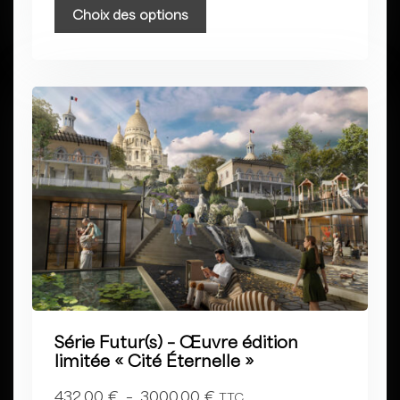
Choix des options
Série Futur(s) – Œuvre édition
limitée « Cité Éternelle »
432,00
€
–
3000,00
€
TTC