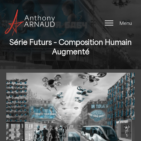
M
e
n
u
Série Futurs – Composition Humain
Augmenté