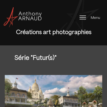
M
e
n
u
Créations art photographies
Série "Futur(s)"